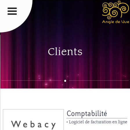
Clients
•
Comptabilité
• Logiciel de facturation en ligne