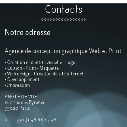
Contacts
◊ ◊ ◊ ◊ ◊ ◊ ◊ ◊ ◊ ◊ ◊ ◊ ◊ ◊ ◊ ◊
Notre adresse
Agence de conception graphique Web et Print
• Création d'identité visuelle - Logo
• Édition - Print - Maquette
• Web design - Création de site internet
• Développement
• Impression
ANGLE DE VUE
282 rue des Pyrénée
75020 Paris
tel. : +33(0)1.48.68.43.46